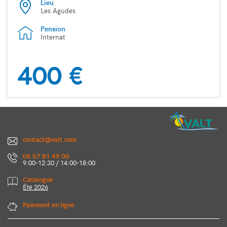
Lieu
Les Agudes
Pension
Internat
400 €
contact@valt.com
05 57 81 49 00
9:00-12:30 / 14:00-18:00
Catalogue
Été 2026
Paiement en ligne