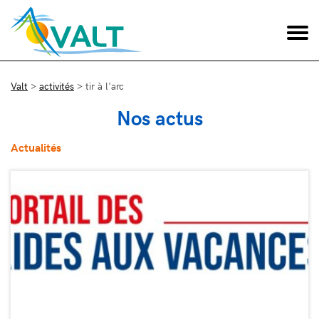
Valt
>
activités
>
tir à l'arc
Nos actus
Actualités