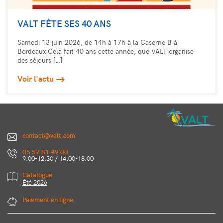
VALT FÊTE SES 40 ANS
Samedi 13 juin 2026, de 14h à 17h à la Caserne B à
Bordeaux Cela fait 40 ans cette année, que VALT organise
des séjours […]
Voir l'actu
contact@valt.com
05 57 81 49 00
9:00-12:30 / 14:00-18:00
Catalogue
Été 2026
Paiement en ligne