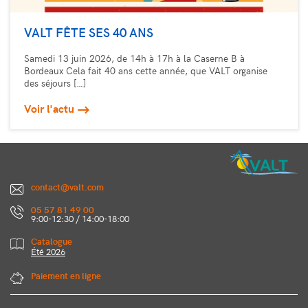
VALT FÊTE SES 40 ANS
Samedi 13 juin 2026, de 14h à 17h à la Caserne B à
Bordeaux Cela fait 40 ans cette année, que VALT organise
des séjours […]
Voir l'actu
contact@valt.com
05 57 81 49 00
9:00-12:30 / 14:00-18:00
Catalogue
Été 2026
Paiement en ligne