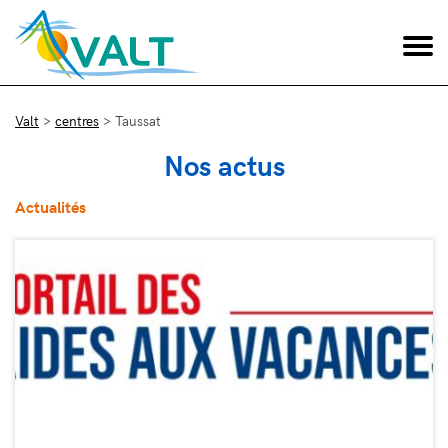
Valt
>
centres
>
Taussat
Nos actus
Actualités