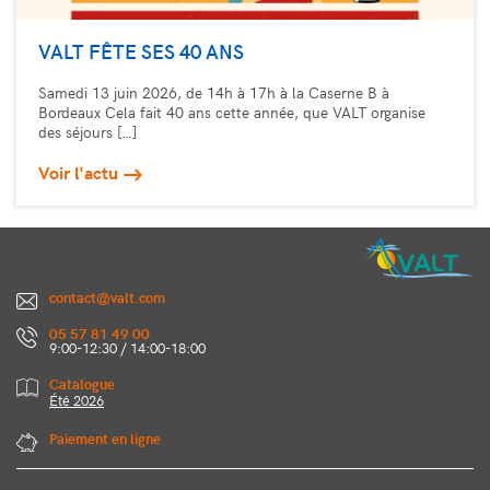
VALT FÊTE SES 40 ANS
Samedi 13 juin 2026, de 14h à 17h à la Caserne B à
Bordeaux Cela fait 40 ans cette année, que VALT organise
des séjours […]
Voir l'actu
contact@valt.com
05 57 81 49 00
9:00-12:30 / 14:00-18:00
Catalogue
Été 2026
Paiement en ligne