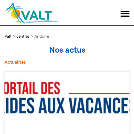
Valt
>
centres
>
Andorre
Nos actus
Actualités