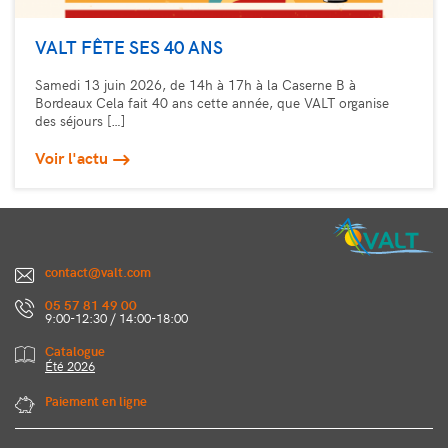
VALT FÊTE SES 40 ANS
Samedi 13 juin 2026, de 14h à 17h à la Caserne B à
Bordeaux Cela fait 40 ans cette année, que VALT organise
des séjours […]
Voir l'actu
contact@valt.com
05 57 81 49 00
9:00-12:30 / 14:00-18:00
Catalogue
Été 2026
Paiement en ligne