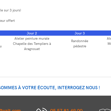
e sur 3 jours)
eur offert
Jour 2
Jour 3
Atelier peinture murale
At
Randonnée
Chapelle des Templiers à
Mo
eu
pédestre
Aragnouet
 SOMMES À VOTRE ÉCOUTE, INTERROGEZ NOUS !
@valt.com
05 57 81 49 00