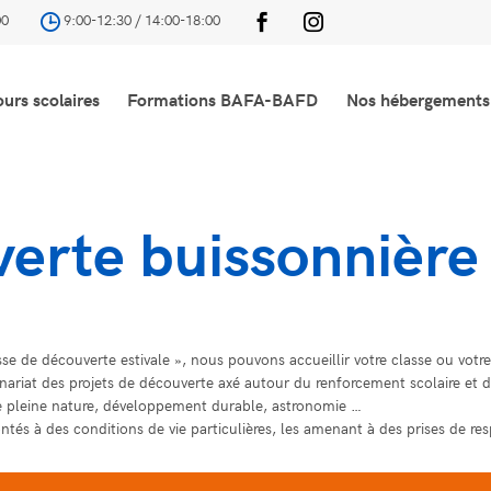
00
9:00-12:30 / 14:00-18:00
ours scolaires
Formations BAFA-BAFD
Nos hébergements
verte buissonnière
asse de découverte estivale », nous pouvons accueillir votre classe ou votr
riat des projets de découverte axé autour du renforcement scolaire et d’ac
 de pleine nature, développement durable, astronomie …
ontés à des conditions de vie particulières, les amenant à des prises de r