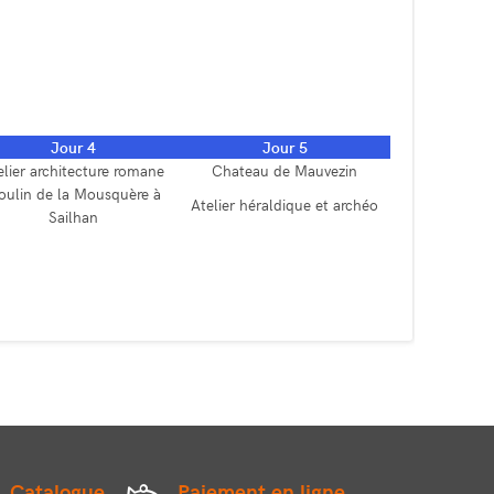
Jour 4
Jour 5
elier architecture romane
Chateau de Mauvezin
ulin de la Mousquère à
Atelier héraldique et archéo
Sailhan
Catalogue
Paiement en ligne