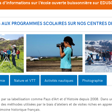
s d’informations sur l’école ouverte buissonnière sur EDU
 AUX PROGRAMMES SCOLAIRES SUR NOS CENTRES D
mie
Nature et VTT
Activités nautiques
Photographie
e par sa labellisation comme Pays d’Art et d’Histoire depuis 2008. Dans 
 des méthodes utilisées par le biais d’ateliers et de visites riches en ap
imoine historique français.