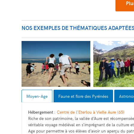
Plu
NOS EXEMPLES DE THÉMATIQUES ADAPTÉES
Moyen-Age
Faune et flore des Pyrénées
Astrono
Hébergement :
Centre de l’Eterlou à Vielle Aure (65)
Riche de son patrimoine, la vallée d’Aure est récompensé
véritable voyage médiéval en s’imprégnant de la culture et
Age pour permettre à vos élèves d’avoir un aperçu du patr