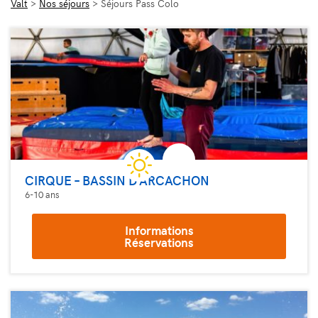
Valt
>
Nos séjours
>
Séjours Pass Colo
CIRQUE – BASSIN D’ARCACHON
6-10 ans
Informations
Réservations