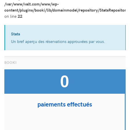
/var/www/valt.com/www/wp-
content/plugins/booki/lib/domainmodel/repository/StatsRepository
on line
22
Stats
Un bref aperçu des réservations approuvées par vous.
0
paiements effectués