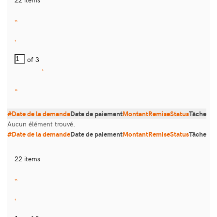
«
‹
of 3
›
»
#
Date de la demande
Date de paiement
Montant
Remise
Status
Tâche
Aucun élément trouvé.
#
Date de la demande
Date de paiement
Montant
Remise
Status
Tâche
22 items
«
‹